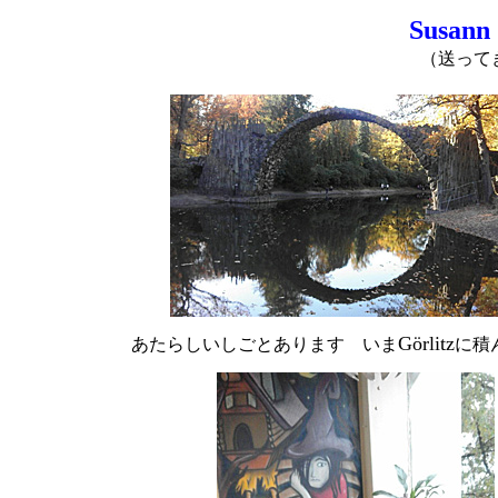
Susan
（送って
Görlitz
あたらしいしごとあります いま
に積