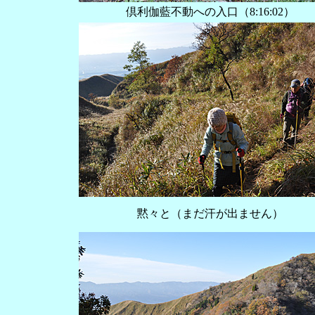
倶利伽藍不動への入口（‏‎8:16:02）
黙々と（まだ汗が出ません）