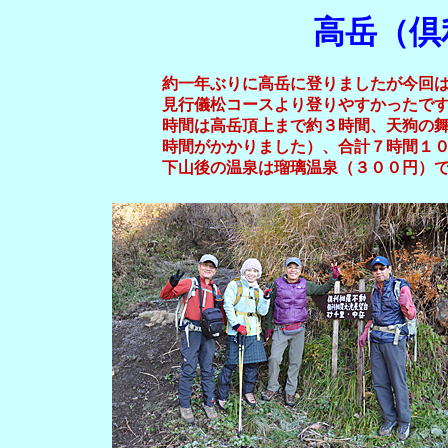
高岳（倶
約一年ぶりに高岳に登りましたが今回
見行儀松コースより登りやすかったで
時間は高岳頂上まで約３時間、天狗の
時間がかかりました）、合計７時間１
下山後の温泉は瑠璃温泉（３００円）