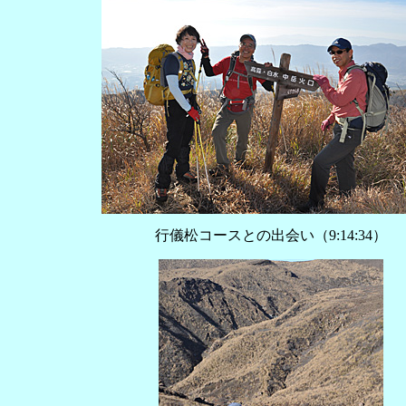
行儀松コースとの出会い（‏‎9:14:34）