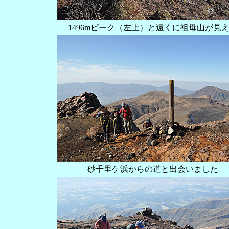
1496mピーク（左上）と遠くに祖母山が見
砂千里ケ浜からの道と出会いました