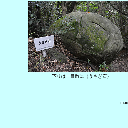
下りは一目散に（うさぎ石）
mo