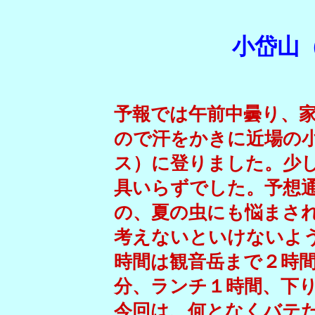
小岱山
予報では午前中曇り、
ので汗をかきに近場の
ス）に登りました。少
具いらずでした。予想
の、夏の虫にも悩まさ
考えないといけないよ
時間は観音岳まで２時
分、ランチ１時間、下
今回は、何となくバテ