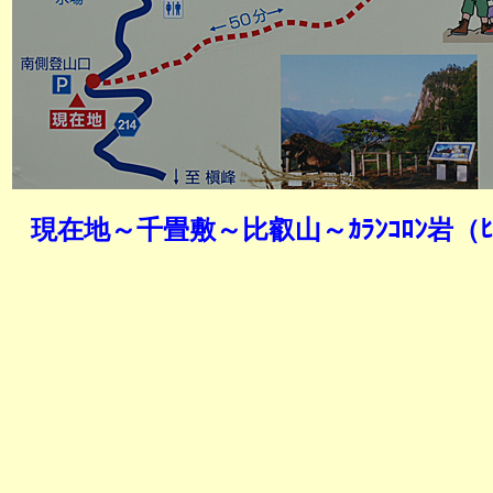
現在地～千畳敷～比叡山～ｶﾗﾝｺﾛﾝ岩（