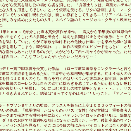
優）が過去に人種差別やイスラム嫌悪、共演者へのアンチ発言を繰り返して
れながら受賞を逃し公の場から姿を消した。 「弁護士リタは、麻薬カルテル
たな人生を用意してほしい』という依頼を受ける。リタの計画により、マニ
ンドンでリタの前に現れたのは、新しい存在として生きるエミリア・ペレス
と憎しみを絡めた女たちの人生。スペイン語のミュージカル・クライム映画
た。
011年ｂｏｏｋで紹介した直木賞受賞作が原作。「震災から半年後の宮城県仙
飼い主を亡くした犬の多聞と出会う。聡明な多聞は和正とその家族にとって
角を気にしていた。やがて家族を助けるため危険な仕事に手を染めた和正は
は姿を消してしまう。時が流れ…」。原作の複数のエピソードをもとに、オ
的な部分もあったりするのだが、犬がどうして西へ向かうかが弱かった。た
れば面白い。こんなワンちゃんがいたらいいだろうな～！
カデミー賞で脚本賞を受賞した作品、（ローマ教皇選挙をコンクラーベと言
マ教皇の後継者を決めるため、世界中から枢機卿が集結する。約１４億人の
権を持つ１０８人のうち、野心を抱くのはリベラルな改革派と保守派、反動
席枢機卿のローレンスは自らの進行に揺らぎを感じているためか頼りない感
謀や裏切りへと発展し、ついにはむき出しの権力闘争となる・・・。」。サ
イと引き込まれていく。結論は“まっすぐな心は強い”ということ。『アノー
ル・ギブソン９年ぶりの監督、アラスカを舞台に上空１００００フィートの
合いの物語。「現場復帰したばかりのハリス（女性）保安官補は、重要参考
ヨークまで輸送する機密任務に就く。ベテランパイロットのダリルは、陽気
。ダリルのお陰で順風満帆な航行になるかに思えた。一方、後部座席のウィ
トライセンス証を⾒ると、そこには今目の前に座るパイロットとは全くの別
中でのたった３人によるワンシチュエーションなのに全く飽きの来ないスリ