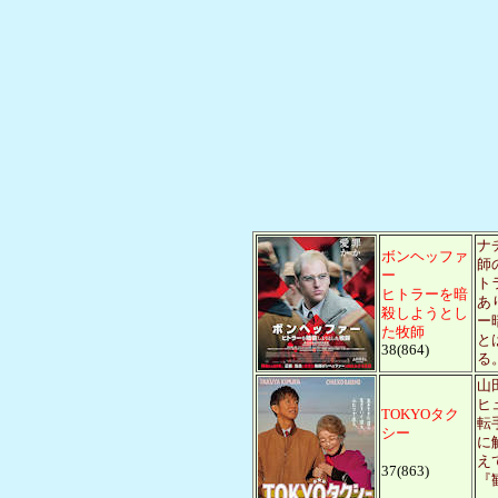
ナ
ボンヘッファ
師
ー
ト
ヒトラーを
暗
あ
殺しようとし
ー
た牧師
と
38(864)
る
山
ヒ
TOKYOタク
転
シー
に
え
37(863)
『