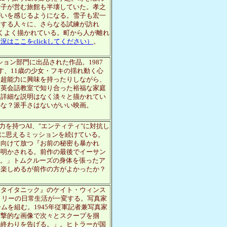
雪子が営む旅館も半壊していた。孝之
がいを感じるようになる。雪子も宏一
とする人々に、さらなる試練が訪れ
くよく描かれている。町から人が離れ
況はここをclickしてください）
。
ション部門に出品された作品。1987
す、11歳の少女・フキの揺れ動く心
は超能力に興味を持ったりしながら、
、英会話教室で知り合った裕福な家庭
に詳細な説明はなく淡々と描かれてい
かな？派手さはないがいい映画。
力を持つAI、"エンティティ"に対抗し
能に思えるミッションを続けている。
に向けて放つ『お前の秘密も暴かれ
が明かされる。前作の最後でイーサン
く。」トムクルーズの身体を張ったア
に楽しめるが前作の方がよかったか？
『タイタニック』のケイト・ウィンス
、リーの日常生活が一変する。写真家
ムを組む。1945年従軍記者兼写真家
衝撃的な画像で次々とスクープを掴
の終わりを告げる。」。ヒトラーが国