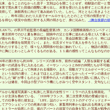
以来、会うことのなかった息子・文則は心を開こうとせず、幼馴染の宏一と
水害で荒れ果てた田畑の開墾に乗り出し、水害を受けた土を耕すことに生き
説得して、旅館再生に向けて進み始めていた。しかし、河とともに生きよう
…。」。昨年2回にわたり人吉でオールロケをしたとのことで河の情景がすご
るを得ない状況や自然に対する人間の弱さなど、身に沁みた。
（舞台挨拶の状
PLAN 75』の早川千絵監督の長編監督第2作、カンヌ国際映画祭のコンペティ
、東京郊外でのひと夏を舞台に、闘病中の父と仕事に追われる母と3人で暮ら
が描かれる。「フキは、父の病室を訪れたり、英会話教室に通ったり、時に
人たちの事情を垣間見ていく。また、伝言ダイヤルで友人を作ろうとしたり
訪れたりすることで、様々な人間関係や社会に触れていく。」。物語の展開
中に胸にじわっとしみてくるものがある。１１歳の感性ってこんなものなの
996年の第1作から約30年、シリーズの第８作。前作の続編「人類を抹殺する威
る唯一の武器を手に入れるため、イーサン・ハントとIMFの仲間たちが不可
ーサンが政府によって拘束される場面や。また、宿敵ガブリエルがイーサン
』という台詞の通り、これまでほとんど語られてこなかったイーサンの過去
手にした”鍵”が導くものとは？世界中の人々の運命を掛けた闘いに挑んでい
ションは健在、今回は小型プロペラ機にしがみつく空中スタント、文句なし
デルから報道写真家へと転身した実在の女性リー・ミラーの人生を映画化。
ットが主演を務めている。「1938年フランス、第二次世界大戦の脅威が迫り
しての仕事を得た彼女は、「LIFE」誌のジャーナリストのデイヴィッドとチー
してアウシュビッツでの死体の放つ匂い、家畜用列車から溢れ出る死体など
、ヒトラーが自死した日、彼のアパートの浴室での自身を写した写真が戦争