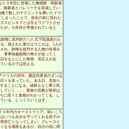
となり３作目に登場した舞踊家・暗殺者
め、暗殺者とバレリーナを育成してい
組織で殺しのテクニックを磨いたイヴ
てしまったことで、彼女の前に現れた
ーズスピンオフとは言えワクワクさせ
いたが、５作目が準備されていると
裁政権に批判的だった元下院議員のル
る。残された妻のエウニセは、5人の
束され、政権を批判する人物の告発を
く、軍事独裁政権の怖さが迫ってく
実話をもとにした映画、見応えがあ
しているのでは思える。
アメリカの郊外。建設作業員のダンは
の日々を送っていた。ある日、見知ら
加することになる。経験もなく乗り気
だしていく…」。家族の悲劇が最初は
うちに段々と真相がわかってくる。し
めている、しっくりいくはず。
７０年代のオーストラリア。幼いころ
にはいつも自分を守ってくれる双子の
が突然亡くなってしまい、グレースと
しくなる場面もあるが、自分の殻に閉