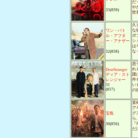
だ
や
33(859)
世
久
な
ワン・バト
ボ
ル・アフタ
シ
ー・アナザー
は
な
32(858)
息
れ
DearStranger
護
ディア・スト
件
レンジャー
31
い
(857)
の
直
ア
グ
宝島
ら
『
30(856)
だ