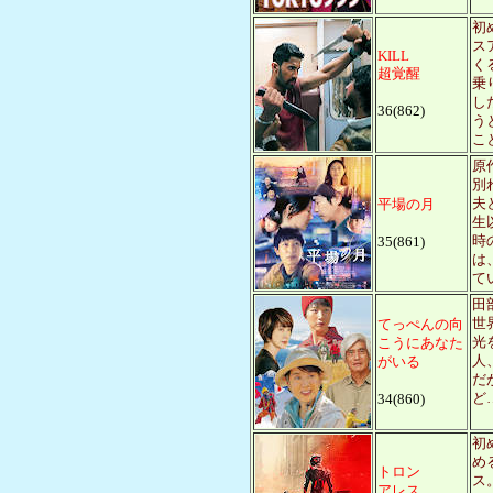
初
ス
KILL
く
超覚醒
乗
し
36(862)
う
こ
原
別
夫
平場の月
生
時
35(861)
は
て
田
世
てっぺんの向
光
こうにあなた
人
がいる
だ
ど
34(860)
初
め
トロン
ス
アレス