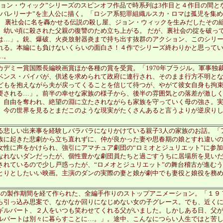
ジョン・ウィック”シリーズのスピンオフ作品で時系列は3作目と４作目の間
“バレリーナ”を主人公に描く。「ロシア系犯罪組織ルスカ・ロマは孤児を集
。 裏社会に名を轟かせる伝説の殺し屋、ジョン・ウィックを生みだしたその
、幼い頃に殺された父親の復讐のため立ち上がる。 だが、裏社会の掟を破っ
は…」。銃、爆破、火炎放射器炎まで持ち出す抜群のアクション、このシリ
れる。本編にも負けないくらいの面白さ！４作でシリーズ終わりかと思って
…。
カデミー賞国際長編映画賞ほか各種の賞を受賞。「1970年ブラジル。軍事独
ベンス・パイバが、供述を求められて政府に連行され、そのまま行方不明とな
どもを抱えながら夫が戻ってくることを信じて待つが、やがて彼女自身も拘
要される…」。前半の幸せな家族の様子から、後半の雰囲気との落差が激し
。自由を奪われ、絶望の淵に立たされながらも家族を守っていく母の強さ。
。今の世界を見るとまだこのような現実がたくさんあると言うよりが逆戻り
る悲しい出来事を経験しバラバラになりかけている親子3人の家族のお話。「
族に起きた悲劇から立ち直れずに、仲が良かった妻や思春期の娘とすれ違い
女性に声をかけられ、強引にアマチュア劇団の“ロミオとジュリエット”に参
なれないダンだったが、個性豊かな劇団員たちと過ごすうちに居場所を見い
されているので少し戸惑ったが、“ロメオとジュリエット”の舞台稽古が進む
とりとしたいい映画。主演のダンの実際の妻と娘が劇中でも妻役と娘役を務
年の製作期間を経て作られた、全編手作りのストップアニメーション。「１９
ら引っ込み思案で、なかなか回りになじめない女の子グレース。でも、近く
ギルバート、２人をいつも笑わせてくれる父がいました。しかしある日、父
ルバートは別々に暮らすことに…。」。途中、こんなにつらい人生ではと苦