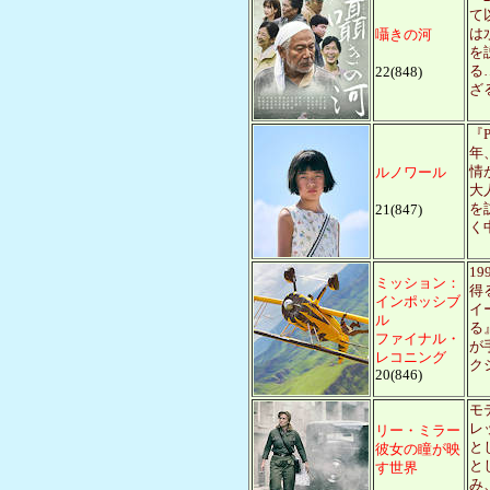
て
は
囁きの河
を
る
22(848)
ざ
『
年
情
ルノワール
大
を
21(847)
く
1
ミッション：
得
インポッシブ
イ
ル
る
ファイナル・
が
レコニング
ク
20(846)
モ
レ
リー・ミラー
と
彼女の瞳が映
と
す世界
み