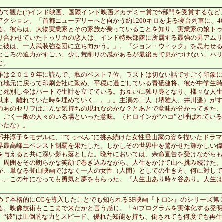
めて観た(?)インド映画、国際インド映画アカデミー賞で5部門を受賞するな
アクション。「首都ニューデリーへと向かう約1200キロを走る寝台列車に、
る。彼らは、大物実業家とその家族が乗っていることを知り、実業家の娘ト
り合わせていたトゥリカの恋人は、インド特殊部隊に所属する最強の男アム
た彼は、一人武装強盗団に立ち向かう。」。『ジョン・ウィック』を思わせ
ところの迫力がすごい。少し荒削りの感があるが最後まで息がつけない。ハ
と。
作は２０１９年に読んで、私のベスト７位。ラストは切ない話ですごく印象
れ地元に戻って印刷会社に勤め、平穏に過ごしている青砥健将。彼が中学生
と死別し今はパートで生計を立てている。お互いに独り身となり、様々な人
以来、離れていた時を埋めていく…。」。主演の二人（堺雅人、井川遥）が
のあのセリフはこんな気持ちの現れなのかな？とあとで意味が分かってきた
、ごく一般の人々のいる場といった意味。（ヒロインが“ハコ”と呼ばれてい
いたな）。
部井淳子をモデルに、“てっぺん”に挑み続けた女性登山家の姿を描いたドラマ
界最高峰エベレスト制覇を果たした。しかしその世界中を驚かせた輝かしい
を与えると共に深い影も落とした。晩年においては、余命宣告を受けながら
、周囲をその朗らかな笑顔で巻き込みながら、人生をかけて山へ挑み続けた
が、単なる登山映画ではなく一人の女性（人間）としての生き方、何に対し
…、この年になっても勇気と夢をもらった。『人生山あり時々谷あり。人生
めて本格的にCGを導入したことでも知られるSF映画『トロン』のシリーズ
る。映像技術もここまで来たかと言う感じ。「AIプログラムを実体化する発明
。“彼”は圧倒的な力とスピード、優れた知能を持ち、倒されても何度でも再