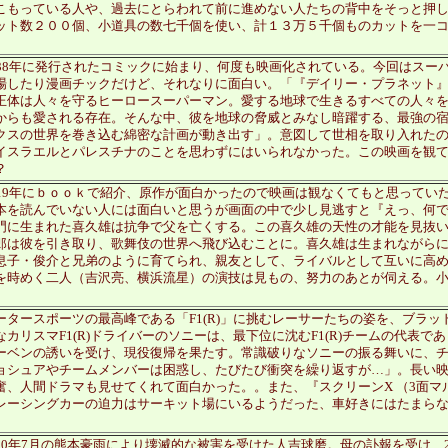
こもっている人や、過去にとらわれて前に進めない人たちの背中をそっと押して
ット数２００個、小道具の数七千個を使い、計１３万５千個ものカットを一
938年に発行されたコミックに始まり、何度も映画化されている。今回はスー
場したり漫画チックだけど、それなりに面白い。「『デイリー・プラネット
正体は人々を守るヒーロースーパーマン。愛する地球で生きるすべての人々
からも愛される存在。そんな中、彼を地球の脅威とみなし暗躍する、最強の
クスの世界を巻き込む綿密な計画が動き出す」。意図して世相を取り入れた
イスラエルとパレスチナのことを思わずにはいられなかった。この映画を観
？
019年にｂｏｏｋで紹介、原作が面白かったので映画は観なくてもと思ってい
本を読んでいない人には面白いと思うが画面の中で少し見逃すと『えっ、何
門に生まれた喜久雄は抗争で父を亡くする。この喜久雄の天性の才能を見抜
郎は彼を引き取り、歌舞伎の世界へ飛び込むことに。喜久雄は生まれながら
息子・俊介と兄弟のように育てられ、親友として、ライバルとして互いに高
を時めく二人（吉沢亮、横浜流星）の演技は見もの、努力のあとが伺える。
ータースポーツの最高峰である「F1(R)」に挑むレーサーたちの姿を、ブラ
なカリスマF1(R)ドライバーのソニーは、最下位に沈むF1(R)チームの代表
ーベンの誘いを受け、現役復帰を果たす。常識破りなソニーの振る舞いに、
ョシュアやチームメンバーは困惑し、たびたび衝突を繰り返すが…」。長い映
奮、人間ドラマも見せてくれて面白かった。。また、『スクリーンX （3面
レーシングカーの迫力はサーキット場にいるようだった、車好きにはたまら
20年7月の熊本豪雨により壊滅的な被害を受けた人吉球磨。母の訃報を受け、