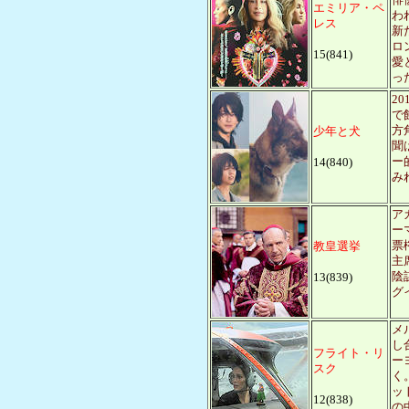
俳
エミリア・ペ
わ
レス
新
ロ
15(841)
愛
っ
2
で
方
少年と犬
聞
ー
14(840)
み
ア
ー
票
教皇選挙
主
陰
13(839)
グ
メ
し
フライト・リ
ー
スク
く
ッ
12(838)
の