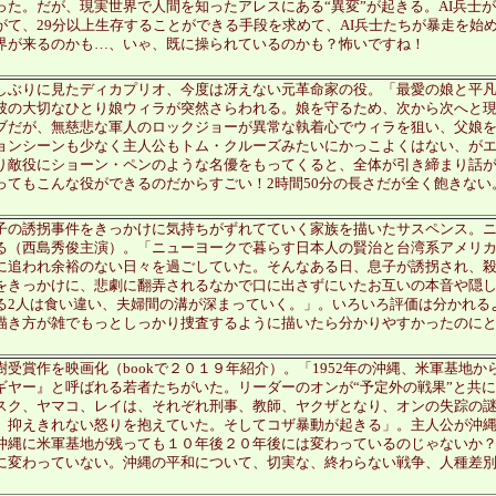
った。だが、現実世界で人間を知ったアレスにある“異変”が起きる。AI兵士
がて、29分以上生存することができる手段を求めて、AI兵士たちが暴走を始
界が来るのかも…、いゃ、既に操られているのかも？怖いですね！
しぶりに見たディカプリオ、今度は冴えない元革命家の役。「最愛の娘と平
彼の大切なひとり娘ウィラが突然さらわれる。娘を守るため、次から次へと
ブだが、無慈悲な軍人のロックジョーが異常な執着心でウィラを狙い、父娘
ョンシーンも少なく主人公もトム・クルーズみたいにかっこよくはない、が
り敵役にショーン・ペンのような名優をもってくると、全体が引き締まり話
ってもこんな役ができるのだからすごい！2時間50分の長さだが全く飽きない
子の誘拐事件をきっかけに気持ちがずれてていく家族を描いたサスペンス。
る（西島秀俊主演）。「ニューヨークで暮らす日本人の賢治と台湾系アメリ
に追われ余裕のない日々を過ごしていた。そんなある日、息子が誘拐され、
をきっかけに、悲劇に翻弄されるなかで口に出さずにいたお互いの本音や隠し
る2人は食い違い、夫婦間の溝が深まっていく。」。いろいろ評価は分かれる
描き方が雑でもっとしっかり捜査するように描いたら分かりやすかったのに
樹受賞作を映画化（bookで２０１９年紹介）。「1952年の沖縄、米軍基地
ギヤー』と呼ばれる若者たちがいた。リーダーのオンが“予定外の戦果”と共
スク、ヤマコ、レイは、それぞれ刑事、教師、ヤクザとなり、オンの失踪の
、抑えきれない怒りを抱えていた。そしてコザ暴動が起きる」。主人公が沖
沖縄に米軍基地が残っても１０年後２０年後には変わっているのじゃないか
に変わっていない。沖縄の平和について、切実な、終わらない戦争、人種差