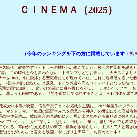
ＣＩＮＥＭＡ（2025）
（今年のランキングを下の方に掲載しています：
ｸ
チス時代、教会ですらヒトラーの神格化が進んでいた、教会の神聖化を説き
の話。この時代と今も変わらない、トランプなどなお怖い。「ナチスにより
ラーを神のように崇拝する聖職者たちが現れていた。これに危機感を抱いた
り、権力の場ではない』と反発。ドイツ教会を守るべくスパイとなった彼は、
暗殺計画”に加担し、命がけの闘いに身を投じるが…。」。ボンヘッファー 
は、悪よりも困難である』 『悪を前にして沈黙することは、それ自体が悪で
。
田洋次91本目の映画、倍賞千恵子と木村拓哉を主演に、2022年製作のフラ
ューマンドラマ。「85歳の高野すみれを柴又から神奈川の葉山にある高齢者
手の宇佐美浩二。彼は東京の見納めにと、思い出の地を巡る寄り道に付き合
触れていく。」。人生“楽しい、悲しい、悔しい、辛い、怒り”それでも希望
てくれる。車内から見える秋の東京～横浜が素晴らしい。主演の二人と若き
観たほうがいい』と言える映画、やっぱり山田洋二。お薦めの一本！