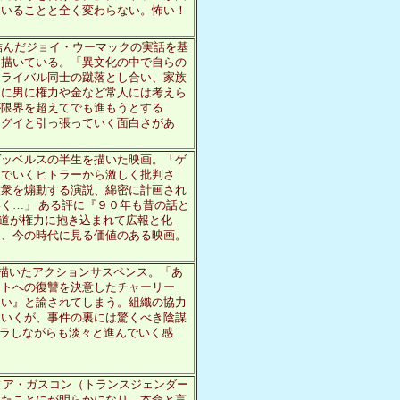
ていることと全く変わらない。怖い！
結んだジョイ・ウーマックの実話を基
を描いている。「異文化の中で自らの
、ライバル同士の蹴落とし合い、家族
こに男に権力や金など常人には考えら
が限界を超えてでも進もうとする
イグイと引っ張っていく面白さがあ
ゲッベルスの半生を描いた映画。「ゲ
んでいくヒトラーから激しく批判さ
大衆を煽動する演説、綿密に計画され
く…」 ある評に『９０年も昔の話と
報道が権力に抱き込まれて広報と化
う、今の時代に見る価値のある映画。
を描いたアクションサスペンス。「あ
ストへの復讐を決意したチャーリー
ない』と諭されてしまう。組織の協力
ていくが、事件の裏には驚くべき陰謀
ハラしながらも淡々と進んでいく感
ィア・ガスコン（トランスジェンダー