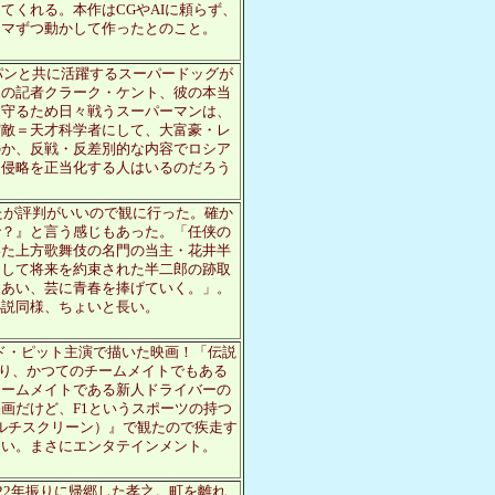
くれる。本作はCGやAIに頼らず、
コマずつ動かして作ったとのこと。
パンと共に活躍するスーパードッグが
』の記者クラーク・ケント、彼の本当
を守るため日々戦うスーパーマンは、
宿敵＝天才科学者にして、大富豪・レ
のか、反戦・反差別的な内容でロシア
て侵略を正当化する人はいるのだろう
たが評判がいいので観に行った。確か
で？』と言う感じもあった。「任侠の
いた上方歌舞伎の名門の当主・花井半
にして将来を約束された半二郎の跡取
めあい、芸に青春を捧げていく。」。
小説同様、ちょいと長い。
ッド・ピット主演で描いた映画！「伝説
であり、かつてのチームメイトでもある
チームメイトである新人ドライバーの
画だけど、F1というスポーツの持つ
マルチスクリーン）』で観たので疾走す
ない。まさにエンタテインメント。
22年振りに帰郷した孝之。町を離れ