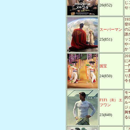
じ
26(852)
セ
1
登
の
スーパーマン
誰
ッ
25(851)
や
か
2
に
一
国宝
二
り
24(850)
今
モ
的
F1F1（R） エ
ル
フワン
ジ
興
23(849)
る
「