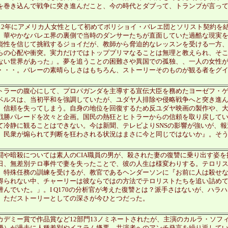
を巻き込んで戦争に突き進んだこと、今の時代とダブって、トランプが言っ
012年にアメリカ人女性として初めてボリショイ・バレエ団とソリスト契約を
、華やかなバレエ界の裏側で当時のダンサーたちが直面していた過酷な現実
能性を信じて挑戦するジョイだが、教師から脅迫的なレッスンを受ける一方
らの心配や衝突。実力だけではトッププリマなることは無理と教えられ、そ
ない世界があった」。夢を追うことの困難さや異国での孤独、、一人の女性
・・・。バレーの素晴らしさはもちろん、ストーリーそのものが観る者をグ
。
トラーの腹心にして、プロパガンダを主導する宣伝大臣を務めたヨーゼフ・
ベルスは、当初平和を強調していたが、ユダヤ人排除や侵略戦争へと突き進
、信頼を失ってしまう。自身の地位を回復するため反ユダヤ映画の製作や、
戦勝パレードを次々と企画。国民の熱狂とヒトラーからの信頼を取り戻してい
て冷静に観ることはできない。今は新聞、テレビよりSNSの影響が強いが、
、民衆が煽られて判断を狂わされる状況はまさに今と同じではないか』。そ
闘や暗殺については素人のCIA職員の男が、殺された妻の復讐に乗り出す姿
日、無差別テロ事件で妻を失ったことで、彼の人生は様変わりする。テロリ
、特殊任務の訓練を受けるが、教官であるヘンダーソンに『お前に人は殺せ
得られない中、チャーリーは彼ならではの方法でテロリストたちを追い詰め
潜んでいた。」。I Q170の分析官が考えた復讐とは？派手さはないが、ハラ
、ただストーリーとしての深さが今ひとつだった。
カデミー賞で作品賞など12部門13ノミネートされたが、主演のカルラ・ソフ