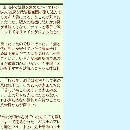
ど、国内外で話題を集めたバイオレン
40人の凶悪な武装強盗団が乗り込んで
ゥリカを人質にとる。ところが列車に
リトだった。恋人の危機に怒りが爆発
るが拳銃ではなく、ナイフと素手で戦
リウッドではリメイクが決まったとの
に残ったいたので観に行った。「妻と
時代に想いを寄せていた須藤葉子は、
生経験を積んだ二人は意気投合し中学
すごくいい。いろんな場面場面であの
、まだ鑑賞力が足りない。＂平場＂と
るが葉子ママも以前ハコちゃん呼ばれ
。「1975年、純子は女性として初の
偉業は純子に、その友人や家族たちに
も『苦しい時こそ笑う』と家族や友
。」。山の好きな人にはたまらない。
てもあきらめない気持ちを持つことな
は八合目からが面白い』。
第３作だが前作を見ていたなくても楽し
によって開発された、AI兵士のアレ
生可能という、まさに史上最強の兵士