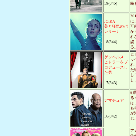
19(845)
民
2
に
JOIKA
美と狂気のバ
可
レリーナ
か
れ
18(844)
姿
る
ヒ
ゲッベルス
ッ
ヒトラーをプ
れ
ロデュースし
た
た男
し
し
17(843)
戦
る
アマチュア
は
も
が
16(842)
じ
ア