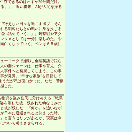
が生存できるのはわずか29分間だけ。
める。」。近い将来、AIが人間を操る
凡で冴えない日々を過ごすボブ。そん
現れる刺客たちとの戦いに身を投じる
を追い詰めていく。」。銃撃戦やアク
エンタメとしては十分に楽しめた。や
が面白くなっていく。ペンは６５歳に
。
ニューヨークで撮影し全編英語で語ら
カ人の妻ジェーンは、仕事や育児、介
殺人事件へと発展してしまう。この事
事が発覚。“幸せな家族”を目指して
ようだが私は面白かった。ただ、警察
と感じた。
から物資を盗み住民に分け与える『戦果
に姿を消した後、残された幼なじみの
謎と彼が残した 『何か』を追いなが
縄が日本に返還されると決まった時、
？』と言うセリフがあるが、現実は今
別について考えさせられる。