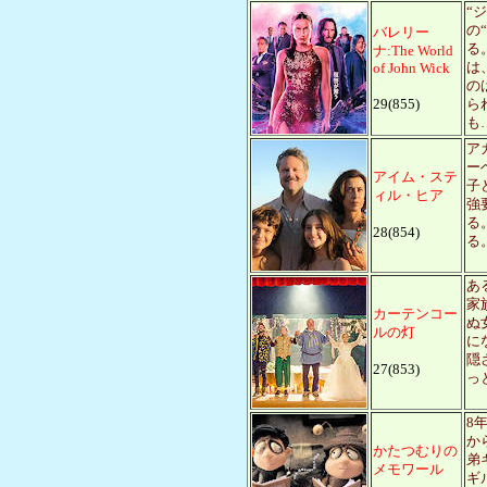
“
の
バレリー
る
ナ:The World
は
of John Wick
の
29(855)
ら
も
ア
ー
アイム・ステ
子
ィル・ヒア
強
る
28(854)
る
あ
家
カーテンコー
ぬ
ルの灯
に
隠
27(853)
っ
8
か
かたつむりの
弟
メモワール
ギ