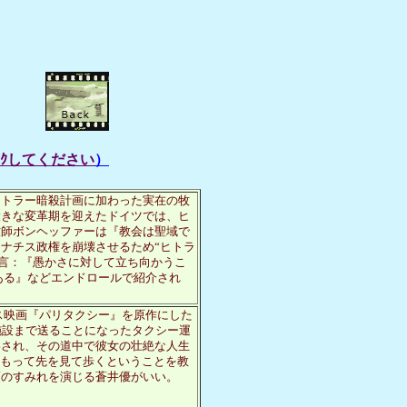
ﾘｯｸしてください
）
ヒトラー暗殺計画に加わった実在の牧
大きな変革期を迎えたドイツでは、ヒ
牧師ボンヘッファーは『教会は聖域で
ナチス政権を崩壊させるため“ヒトラ
名言：『愚かさに対して立ち向かうこ
ある』などエンドロールで紹介され
ンス映画『パリタクシー』を原作にした
施設まで送ることになったタクシー運
わされ、その道中で彼女の壮絶な人生
をもって先を見て歩くということを教
頃のすみれを演じる蒼井優がいい。