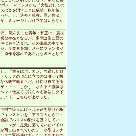
いたことにが明らかになり、本命と言
のボス、マニタスから『女性としての
タスは姿を消すことに成功。数年後、
だった。」。過去と現在、罪と救済、
だが、ミュージカル仕立てはいらなか
台市。職を失った青年・和正は、震災
大切な存在となるが、多聞は常に西の
事件に巻き込まれ、その混乱の中で多
リジナル要素を加えさらにファンタジ
だ、原作を忘れてあらたな映画として
う）。「舞台はバチカン、急逝したロ
カトリックの頂点に立つのは誰か？投
的な伝統主義者らだ。仕切り役である
じが・・・。しかし、水面下の協議は
スペンス仕立てで語られる物語にグイ
ラ』より、こちらがよかった。
航空機で繰り広げられる命を懸けた騙
人ウィンストンを、アラスカからニュ
な会話でハリスの緊張をほぐしてい
ンストンが、足元に落ちていたパイロ
人が写し出されていた」。小型セスナ
リングで緊張感はあった。まあまあの