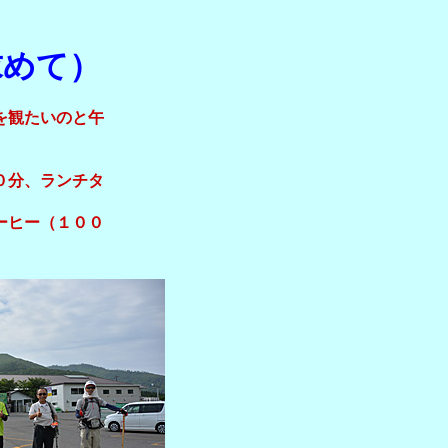
求めて）
を観たいのと午
。
０分、ランチタ
ーヒー（１００