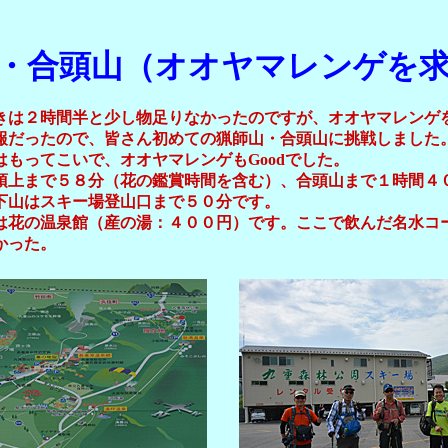
・合頭山（オオヤマレンゲを
きは２時間半と少し物足りなかったのですが、オオヤマレンゲ
報だったので、皆さん初めての猟師山・合頭山に挑戦しました
はもってこいで、オオヤマレンゲもGoodでした。
頂上まで５８分（花の鑑賞時間を含む）、合頭山まで１時間４
下山はスキー場登山口まで５０分です。
は花の温泉館（産の湯：４００円）です。ここで飲んだ名水コ
かった。