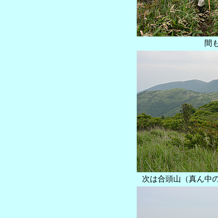
間
次は合頭山（真ん中