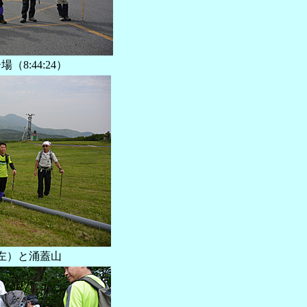
九重森林公園スキー場（‏‎8:44:24）
左）と涌蓋山