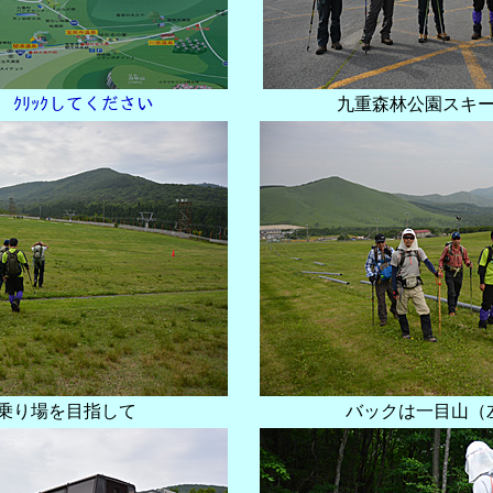
板
ｸﾘｯｸしてください
乗り場を目指して
バックは一目山（