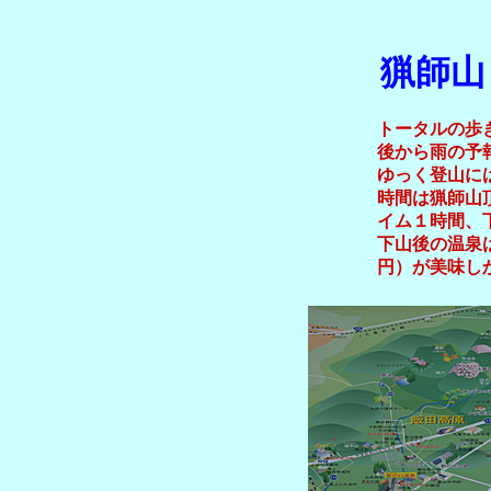
猟師山
トータルの歩
後から雨の予
ゆっく登山に
時間は猟師山
イム１時間、
下山後の温泉
円）が美味し