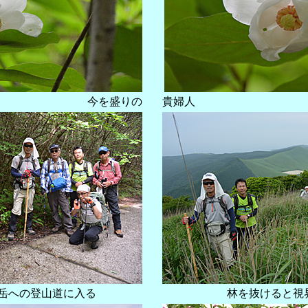
今を盛りの
貴婦人
岳への登山道に入る
林を抜けると視