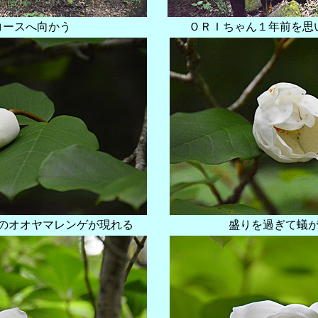
コースへ向かう
ＯＲＩちゃん１年前を思
のオオヤマレンゲが現れる
盛りを過ぎて蟻