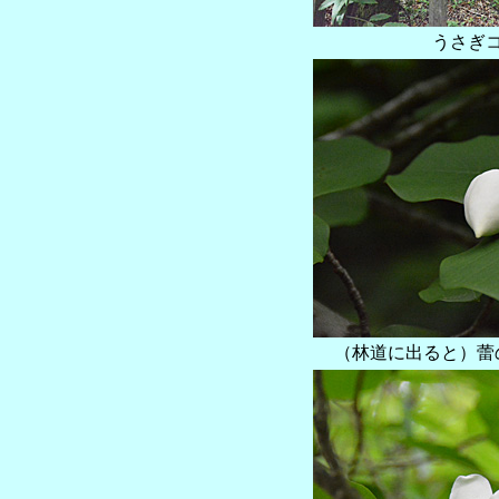
うさぎ
（林道に出ると）蕾