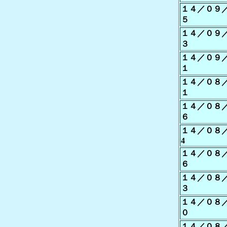
１４／０９
５
１４／０９
３
１４／０９
１
１４／０８
１
１４／０８
６
１４／０８
4
１４／０８
６
１４／０８
３
１４／０８
０
１４／０８