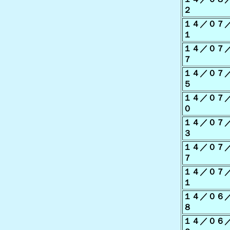
２
１４／０７
１
１４／０７
７
１４／０７
５
１４／０７
０
１４／０７
３
１４／０７
７
１４／０７
１
１４／０６
８
１４／０６