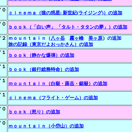
／０
ｃｉｎｅｍａ（猿の惑星: 新世紀(ライジング)）の追加
／０
ｂｏｏｋ（「白い声」 「タルト・タタンの夢」）の追加
／２
ｍｏｕｎｔａｉｎ（
八ヶ岳
霧ヶ峰
美ヶ原
）
の追加
旅の記録（東京だよおっかさん）の追加
／１
ｂｏｏｋ（静かな爆弾）の追加
／１
ｂｏｏｋ（銀行総務特命）の追加
／１
ｍｏｕｎｔａｉｎ（白嶽・蕗岳・鋸嶽）の追加
／１
ｃｉｎｅｍａ（フライト・ゲーム）の追加
／０
ｂｏｏｋ（怒り）の追加
／０
ｍｏｕｎｔａｉｎ（小岱山）の追加