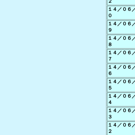
２
１４／０６
０
１４／０６
９
１４／０６
８
１４／０６
７
１４／０６
６
１４／０６
５
１４／０６
４
１４／０６
３
１４／０６
２