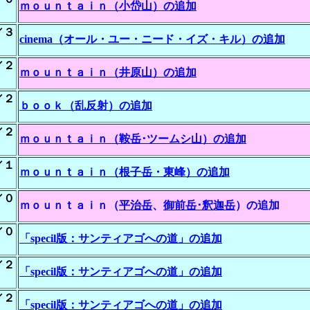
ｍｏｕｎｔａｉｎ（小岱山）の追加
／３
cinema（オール・ユー・ニード・イズ・キル）の追加
／２
ｍｏｕｎｔａｉｎ（井原山）の追加
／２
ｂｏｏｋ（乱反射）の追加
／２
ｍｏｕｎｔａｉｎ（鞍岳･ツームシ山）の追加
／１
ｍｏｕｎｔａｉｎ（根子岳・東峰）の追加
／０
ｍｏｕｎｔａｉｎ（
平治岳
、
御前岳･釈迦岳
）の追加
／０
「specil版：サンティアゴへの道」の追加
／２
「specil版：サンティアゴへの道」の追加
／２
「specil版：サンティアゴへの道」の追加