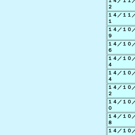
１４／１１
２
１４／１１
１
１４／１０
９
１４／１０
６
１４／１０
４
１４／１０
４
１４／１０
２
１４／１０
０
１４／１０
８
１４／１０