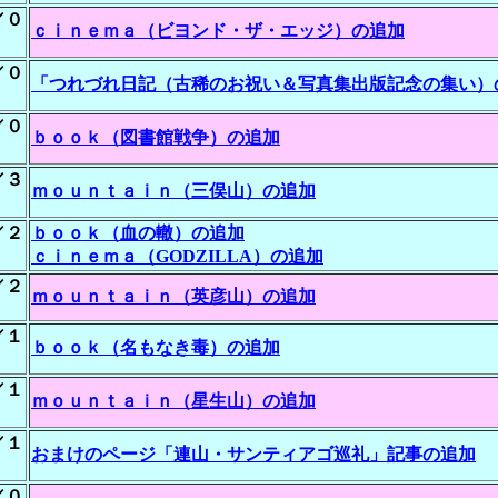
／０
ｃｉｎｅｍａ（ビヨンド・ザ・エッジ）の追加
／０
「つれづれ日記（古稀のお祝い＆写真集出版記念の集い）
／０
ｂｏｏｋ（図書館戦争）の追加
／３
ｍｏｕｎｔａｉｎ（三俣山）の追加
／２
ｂｏｏｋ（血の轍）の追加
ｃｉｎｅｍａ（GODZILLA）の追加
／２
ｍｏｕｎｔａｉｎ（英彦山）の追加
／１
ｂｏｏｋ（名もなき毒）の追加
／１
ｍｏｕｎｔａｉｎ（星生山）の追加
／１
おまけのページ「連山・サンティアゴ巡礼」記事の追加
／０