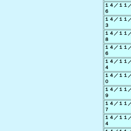
１４／１１
６
１４／１１
３
１４／１１
８
１４／１１
６
１４／１１
４
１４／１１
０
１４／１１
９
１４／１１
７
１４／１１
４