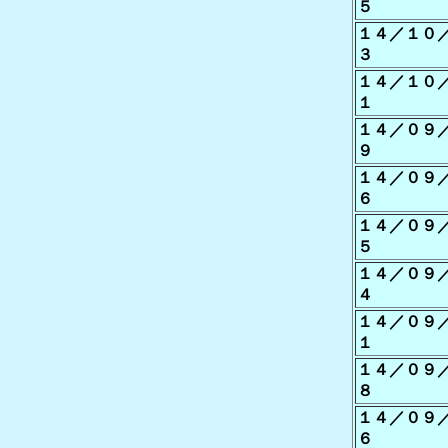
５
１４／１０
３
１４／１０
１
１４／０９
９
１４／０９
６
１４／０９
５
１４／０９
４
１４／０９
１
１４／０９
８
１４／０９
６