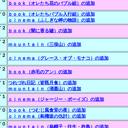
／０
ｂｏｏｋ（オレたち花のバブル組）の追加
／０
ｂｏｏｋ（オレたちバブル入行組）の追加
ｃｉｎｅｍａ（ふしぎな岬の物語）の追加
／２
ｂｏｏｋ（闇に香る嘘）の追加
／２
ｍｏｕｎｔａｉｎ（三俣山）の追加
／２
ｃｉｎｅｍａ（グレース・オブ・モナコ）の追加
／２
ｂｏｏｋ（赤毛のアン）の追加
／１
つれづれ日記（皆既月食）の追加
ｍｏｕｎｔａｉｎ（涌蓋山）の追加
／１
ｃｉｎｅｍａ（ジャージー・ボーイズ）の追加
／０
ｂｏｏｋ（つむじ風食堂の夜）の追加
ｃｉｎｅｍａ（柘榴坂の仇討）の追加
／０
ｍｏｕｎｔａｉｎ（烏帽子・往生・杵島）の追加