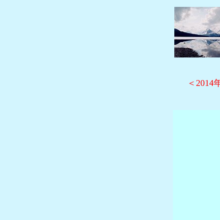
Wh
＜201