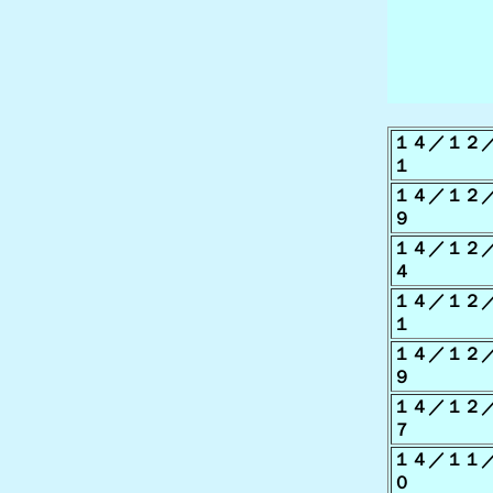
１４／１２
１
１４／１２
９
１４／１２
４
１４／１２
１
１４／１２
９
１４／１２
７
１４／１１
０