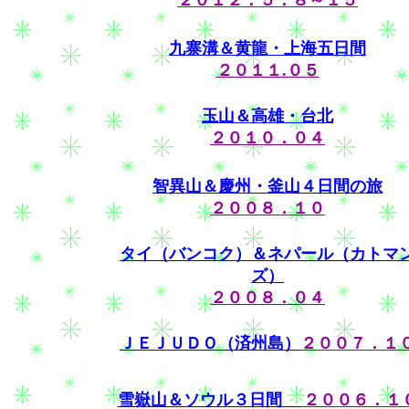
２０１２．５．８～１５
九寨溝＆黄龍・上海五日間
２０１１.０５
玉山＆高雄・台北
２０１０．０４
智異山＆慶州・釜山４日間の旅
２００８．１０
タイ（バンコク）＆ネパール（カトマ
ズ）
２００８．０４
ＪＥＪＵＤＯ（済州島）
２００７．１
雪嶽山＆ソウル３日間
２００６．１